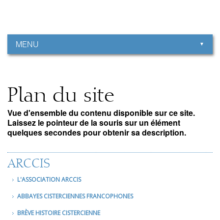
Aller
Outils
au
personnels
contenu.
|
Aller
à
MENU
la
navigation
Plan du site
Vue d'ensemble du contenu disponible sur ce site.
Laissez le pointeur de la souris sur un élément
quelques secondes pour obtenir sa description.
ARCCIS
L'ASSOCIATION ARCCIS
ABBAYES CISTERCIENNES FRANCOPHONES
BRÈVE HISTOIRE CISTERCIENNE