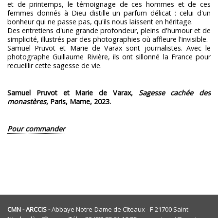
et de printemps, le témoignage de ces hommes et de ces
femmes donnés à Dieu distille un parfum délicat : celui d'un
bonheur qui ne passe pas, qu'ils nous laissent en héritage.
Des entretiens d'une grande profondeur, pleins d'humour et de
simplicité, illustrés par des photographies où affleure l'invisible.
Samuel Pruvot et Marie de Varax sont journalistes. Avec le
photographe Guillaume Rivière, ils ont sillonné la France pour
recueillir cette sagesse de vie.
Samuel Pruvot et Marie de Varax,
Sagesse cachée des
monastères
, Paris, Mame, 2023.
Pour commander
CMN - ARCCIS -
Abbaye Notre-Dame de Cîteaux - F-21700 Saint-