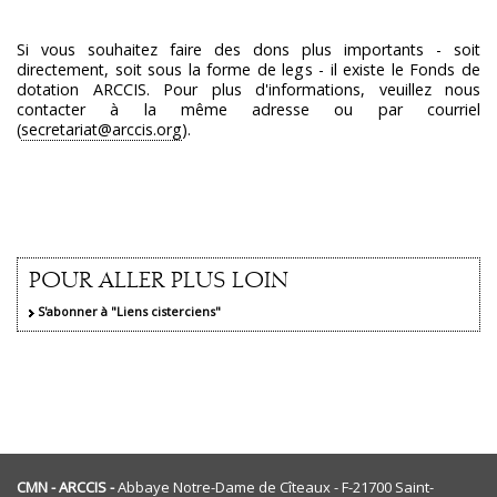
Si vous souhaitez faire des dons plus importants - soit
directement, soit sous la forme de legs - il existe le Fonds de
dotation ARCCIS. Pour plus d'informations, veuillez nous
contacter à la même adresse ou par courriel
(
secretariat@arccis.org
).
POUR ALLER PLUS LOIN
S'abonner à "Liens cisterciens"
CMN - ARCCIS -
Abbaye Notre-Dame de Cîteaux - F-21700 Saint-