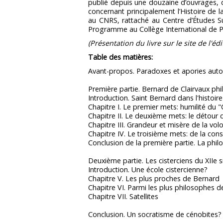
publié depuis une douzaine d’ouvrages, dir
concernant principalement l’Histoire de 
au CNRS, rattaché au Centre d’Études S
Programme au Collège International de Ph
(Présentation du livre sur le site de l'édi
Table des matières:
Avant-propos. Paradoxes et apories autou
Première partie. Bernard de Clairvaux ph
Introduction. Saint Bernard dans l'histoi
Chapitre I. Le premier mets: humilité du 
Chapitre II. Le deuxième mets: le détour 
Chapitre III. Grandeur et misère de la volo
Chapitre IV. Le troisième mets: de la con
Conclusion de la première partie. La phil
Deuxième partie. Les cisterciens du XIIe s
Introduction. Une école cistercienne?
Chapitre V. Les plus proches de Bernard
Chapitre VI. Parmi les plus philosophes de
Chapitre VII. Satellites
Conclusion. Un socratisme de cénobites?