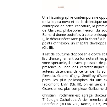
Une historiographie contemporaine oppose
de la logica nova et de la dialectique u
contrepied de cette caricature, la premi
de Clairvaux philosophe, fleuron du so
Bernard donne toutefois à cette philosoph
I), le détour nécessaire par la charité (Ch
points d’inflexion, un chapitre développe 
(Ch. III).
Il est de coutume d’opposer le cloître et 
lieu d’enseignement où l’on noterait les p
voire spirituelle, il devient possible de
présence ou non des caractéristiques
auteurs cisterciens de ce temps. Ils s
Rievaulx, Guerric d’Igny, Geoffroy d’Auxer
parmi les plus philosophes du XIIe siè
Froidmont. Enfin (Ch. III), on en vient à 
Cistercien est plus complexe: Guillaume de
Christian Trottmann est agrégé, docteur 
Théologie Catholique. Ancien membre de 
Béatifique (BEFAR 289, Rome, 1995, Prix 