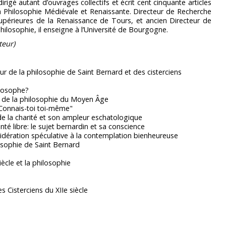
igé autant d’ouvrages collectifs et écrit cent cinquante articles
la Philosophie Médiévale et Renaissante. Directeur de Recherche
upérieures de la Renaissance de Tours, et ancien Directeur de
ilosophie, il enseigne à l’Université de Bourgogne.
teur)
r de la philosophie de Saint Bernard et des cisterciens
ilosophe?
re de la philosophie du Moyen Âge
"Connais-toi toi-même"
de la charité et son ampleur eschatologique
nté libre: le sujet bernardin et sa conscience
sidération spéculative à la contemplation bienheureuse
osophie de Saint Bernard
iècle et la philosophie
s Cisterciens du XIIe siècle