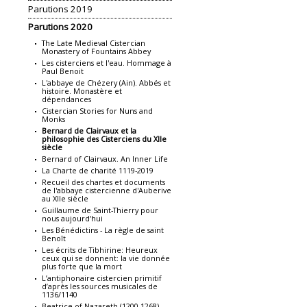
Parutions 2019
Parutions 2020
The Late Medieval Cistercian
Monastery of Fountains Abbey
Les cisterciens et l'eau. Hommage à
Paul Benoit
L'abbaye de Chézery (Ain). Abbés et
histoire. Monastère et
dépendances
Cistercian Stories for Nuns and
Monks
Bernard de Clairvaux et la
philosophie des Cisterciens du XIIe
siècle
Bernard of Clairvaux. An Inner Life
La Charte de charité 1119-2019
Recueil des chartes et documents
de l'abbaye cistercienne d'Auberive
au XIIe siècle
Guillaume de Saint-Thierry pour
nous aujourd'hui
Les Bénédictins - La règle de saint
Benoît
Les écrits de Tibhirine: Heureux
ceux qui se donnent: la vie donnée
plus forte que la mort
L’antiphonaire cistercien primitif
d’après les sources musicales de
1136/1140
Beatrice of Nazareth (1200-1268).