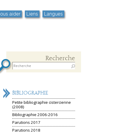
ous aider
Liens
Langues
Recherche
NAVIGATION
BIBLIOGRAPHIE
Petite bibliographie cistercienne
(2008)
Bibliographie 2006-2016
Parutions 2017
Parutions 2018