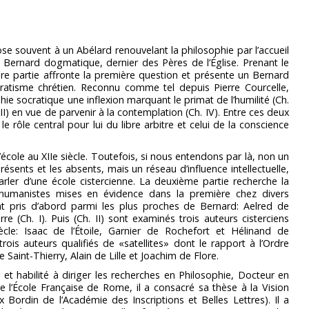
 souvent à un Abélard renouvelant la philosophie par l’accueil
n Bernard dogmatique, dernier des Pères de l’Église. Prenant le
ère partie affronte la première question et présente un Bernard
cratisme chrétien. Reconnu comme tel depuis Pierre Courcelle,
ie socratique une inflexion marquant le primat de l’humilité (Ch.
. II) en vue de parvenir à la contemplation (Ch. IV). Entre ces deux
le rôle central pour lui du libre arbitre et celui de la conscience
l’école au XIIe siècle. Toutefois, si nous entendons par là, non un
résents et les absents, mais un réseau d’influence intellectuelle,
 parler d’une école cistercienne. La deuxième partie recherche la
 humanistes mises en évidence dans la première chez divers
ont pris d’abord parmi les plus proches de Bernard: Aelred de
re (Ch. I). Puis (Ch. II) sont examinés trois auteurs cisterciens
cle: Isaac de l’Étoile, Garnier de Rochefort et Hélinand de
trois auteurs qualifiés de «satellites» dont le rapport à l’Ordre
 Saint-Thierry, Alain de Lille et Joachim de Flore.
et habilité à diriger les recherches en Philosophie, Docteur en
l’École Française de Rome, il a consacré sa thèse à la Vision
Bordin de l’Académie des Inscriptions et Belles Lettres). Il a