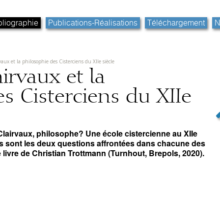
bliographie
Publications-Réalisations
Téléchargement
N
aux et la philosophie des Cisterciens du XIIe siècle
irvaux et la
s Cisterciens du XIIe
lairvaux, philosophe? Une école cistercienne au XIIe
es sont les deux questions affrontées dans chacune des
e livre de Christian Trottmann (Turnhout, Brepols, 2020).