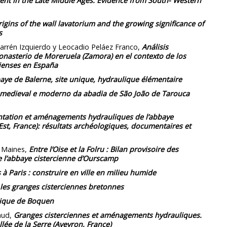
nt in the Late Middle Ages: Evidence from South- Western
igins of the wall lavatorium and the growing significance of
s
arrén Izquierdo y Leocadio Peláez Franco,
Análisis
onasterio de Moreruela (Zamora) en el contexto de los
cienses en España
aye de Balerne, site unique, hydraulique élémentaire
 medieval e moderno da abadia de São João de Tarouca
ntation et aménagements hydrauliques de l’abbaye
Est, France): résultats archéologiques, documentaires et
k Maines,
Entre l’Oise et la Folru : Bilan provisoire des
e l’abbaye cistercienne d’Ourscamp
à Paris : construire en ville en milieu humide
 les granges cisterciennes bretonnes
lique de Boquen
aud,
Granges cisterciennes et aménagements hydrauliques.
lée de la Serre (Aveyron, France)