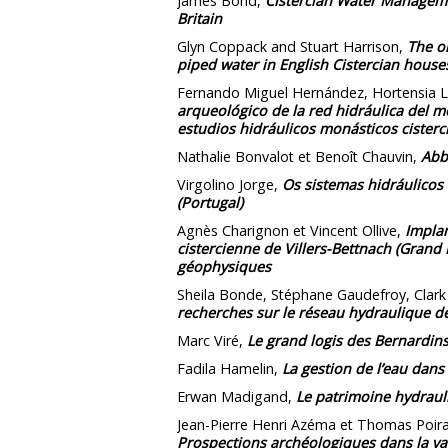
James Bond,
Cistercian Water Manageme
Britain
Glyn Coppack and Stuart Harrison,
The or
piped water in English Cistercian house
Fernando Miguel Hernández, Hortensia L
arqueológico de la red hidráulica del m
estudios hidráulicos monásticos cister
Nathalie Bonvalot et Benoît Chauvin,
Abb
Virgolino Jorge,
Os sistemas hidráulicos
(Portugal)
Agnès Charignon et Vincent Ollive,
Impla
cistercienne de Villers-Bettnach (Grand 
géophysiques
Sheila Bonde, Stéphane Gaudefroy, Clar
recherches sur le réseau hydraulique d
Marc Viré,
Le grand logis des Bernardins 
Fadila Hamelin,
La gestion de l’eau dans
Erwan Madigand,
Le patrimoine hydrau
Jean-Pierre Henri Azéma et Thomas Poir
Prospections archéologiques dans la val