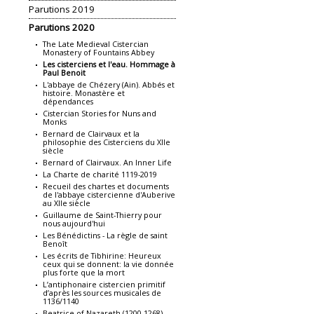
Parutions 2019
Parutions 2020
The Late Medieval Cistercian
Monastery of Fountains Abbey
Les cisterciens et l'eau. Hommage à
Paul Benoit
L'abbaye de Chézery (Ain). Abbés et
histoire. Monastère et
dépendances
Cistercian Stories for Nuns and
Monks
Bernard de Clairvaux et la
philosophie des Cisterciens du XIIe
siècle
Bernard of Clairvaux. An Inner Life
La Charte de charité 1119-2019
Recueil des chartes et documents
de l'abbaye cistercienne d'Auberive
au XIIe siècle
Guillaume de Saint-Thierry pour
nous aujourd'hui
Les Bénédictins - La règle de saint
Benoît
Les écrits de Tibhirine: Heureux
ceux qui se donnent: la vie donnée
plus forte que la mort
L’antiphonaire cistercien primitif
d’après les sources musicales de
1136/1140
Beatrice of Nazareth (1200-1268).