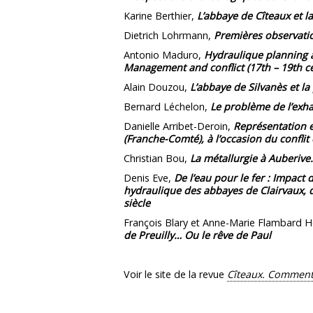
Karine Berthier,
L’abbaye de Cîteaux et la
Dietrich Lohrmann,
Premières observation
Antonio Maduro,
Hydraulique planning a
Management and conflict (17th – 19th ce
Alain Douzou,
L’abbaye de Silvanès et la
Bernard Léchelon,
Le problème de l’exhau
Danielle Arribet-Deroin,
Représentation e
(Franche-Comté), à l’occasion du conflit
Christian Bou,
La métallurgie à Auberive.
Denis Eve,
De l’eau pour le fer : Impact
hydraulique des abbayes de Clairvaux, d’
siècle
François Blary et Anne-Marie Flambard H
de Preuilly… Ou le rêve de Paul
Voir le site de la revue
Cîteaux. Commenta