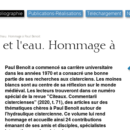
bliographie
Publications-Réalisations
Téléchargement
N
t l'eau. Hommage à Paul Benoit
s et l'eau. Hommage à
Paul Benoit a commencé sa carrière universitaire
dans les années 1970 et a consacré une bonne
partie de ses recherches aux cisterciens. Les moines
blancs sont au centre de sa réflexion sur le monde
médiéval. Les lecteurs trouveront dans ce numéro
spécial de la revue "Cîteaux. Commentarii
cistercienses" (2020, t. 71), des articles sur des
thématiques chères à Paul Benoit autour de
l'hydraulique cistercienne. Ce volume lui rend
hommage et accueille ainsi 24 contributions
émanant de ses amis et disciples, spécialistes