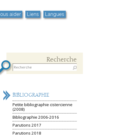
ous aider
Liens
Langues
Recherche
NAVIGATION
BIBLIOGRAPHIE
Petite bibliographie cistercienne
(2008)
Bibliographie 2006-2016
Parutions 2017
Parutions 2018