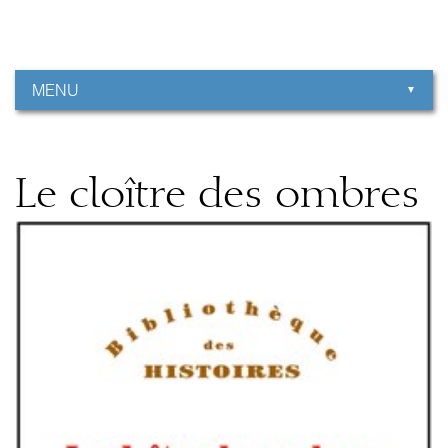
Aller
Outils
au
personnels
contenu.
|
Aller
à
MENU
la
navigation
Le cloître des ombres