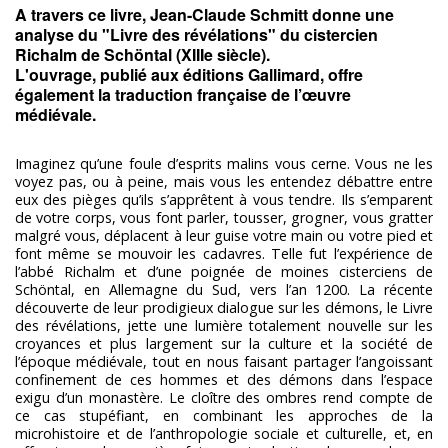
A travers ce livre, Jean-Claude Schmitt donne une
analyse du "Livre des révélations" du cistercien
Richalm de Schöntal (XIIIe siècle).
L'ouvrage, publié aux éditions Gallimard, offre
également la traduction française de l’œuvre
médiévale.
Imaginez qu’une foule d’esprits malins vous cerne. Vous ne les
voyez pas, ou à peine, mais vous les entendez débattre entre
eux des pièges qu’ils s’apprêtent à vous tendre. Ils s’emparent
de votre corps, vous font parler, tousser, grogner, vous gratter
malgré vous, déplacent à leur guise votre main ou votre pied et
font même se mouvoir les cadavres. Telle fut l’expérience de
l’abbé Richalm et d’une poignée de moines cisterciens de
Schöntal, en Allemagne du Sud, vers l’an 1200. La récente
découverte de leur prodigieux dialogue sur les démons, le Livre
des révélations, jette une lumière totalement nouvelle sur les
croyances et plus largement sur la culture et la société de
l’époque médiévale, tout en nous faisant partager l’angoissant
confinement de ces hommes et des démons dans l’espace
exigu d’un monastère. Le cloître des ombres rend compte de
ce cas stupéfiant, en combinant les approches de la
microhistoire et de l’anthropologie sociale et culturelle, et, en