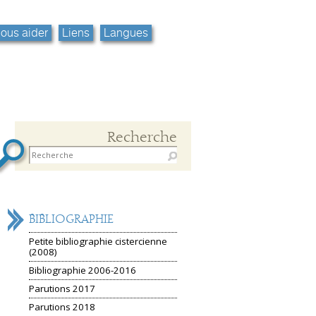
ous aider
Liens
Langues
Recherche
NAVIGATION
BIBLIOGRAPHIE
Petite bibliographie cistercienne
(2008)
Bibliographie 2006-2016
Parutions 2017
Parutions 2018