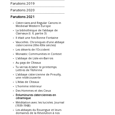
Parutions 2019
Parutions 2020
Parutions 2021
Cistercians and Regular Canons in
Medieval Western Europe
La bibliothèque de l’abbaye de
Clairvaux (t. II, partie 3)
Il était une fois Bonne Fontaine
Vaucelles. Chroniques d'une abbaye
cistercienne (XIIe-XXIe siècles)
Les déserts de l'Occident
Monastic Communities in Context
L’abbaye de Lisle-en-Barrois
Au pays de Cîteaux
Tu verras éclater le printemps.
Lettres de Tibhirine
L’abbaye cistercienne de Preuilly,
une redécouverte
L'Atlas de Cîteaux
L'homme intérieur
Des Hommes et des Cieux
Enluminures cisterciennes en
céramique
Méditation avec les lucioles. Journal
(1939-1968)
Les abbayes du Rouergue et leurs
domaines de la Révolution à nos