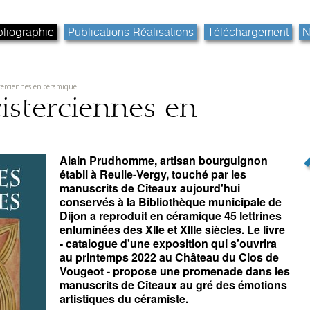
bliographie
Publications-Réalisations
Téléchargement
N
terciennes en céramique
isterciennes en
Alain Prudhomme, artisan bourguignon
établi à Reulle-Vergy, touché par les
manuscrits de Cîteaux aujourd'hui
conservés à la Bibliothèque municipale de
Dijon a reproduit en céramique 45 lettrines
enluminées des XIIe et XIIIe siècles. Le livre
- catalogue d'une exposition qui s'ouvrira
au printemps 2022 au Château du Clos de
Vougeot - propose une promenade dans les
manuscrits de Cîteaux au gré des émotions
artistiques du céramiste.