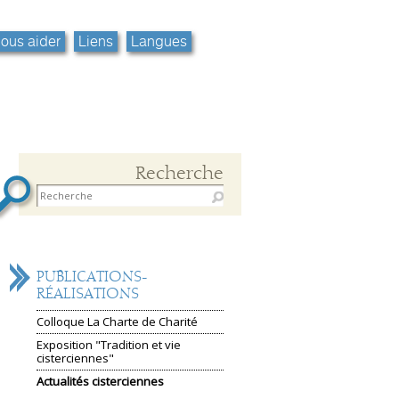
ous aider
Liens
Langues
Recherche
NAVIGATION
PUBLICATIONS-
RÉALISATIONS
Colloque La Charte de Charité
Exposition "Tradition et vie
cisterciennes"
Actualités cisterciennes