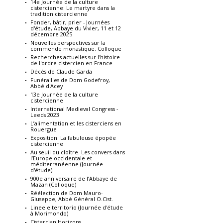
14e Journée de la culture
cistercienne: Le martyre dans la
tradition cistercienne
Fonder, bâtir, prier - Journées
d'étude, Abbaye du Vivier, 11 et 12
décembre 2025
Nouvelles perspectives sur la
commende monastique. Colloque
Recherches actuelles sur l'histoire
de l'ordre cistercien en France
Décès de Claude Garda
Funérailles de Dom Godefroy,
Abbé d'Acey
13e Journée de la culture
cistercienne
International Medieval Congress -
Leeds 2023
L’alimentation et les cisterciens en
Rouergue
Exposition: La fabuleuse épopée
cistercienne
Au seuil du cloître. Les convers dans
l’Europe occidentale et
méditerranéenne (Journée
d'étude)
900e anniversaire de l’Abbaye de
Mazan (Colloque)
Réélection de Dom Mauro-
Giuseppe, Abbé Général O.Cist.
Linee e territorio (Journée d'étude
à Morimondo)
Cistercian Horizons