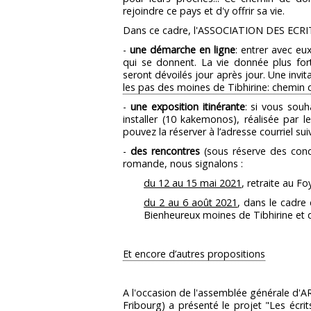
rejoindre ce pays et d'y offrir sa vie.
Dans ce cadre, l'ASSOCIATION DES ECRI
-
une démarche en ligne
: entrer avec eu
qui se donnent. La vie donnée plus for
seront dévoilés jour après jour. Une invit
les pas des moines de Tibhirine: chemin
-
une exposition itinérante
: si vous souh
installer (10 kakemonos), réalisée par
pouvez la réserver à l’adresse courriel su
-
des rencontres
(sous réserve des condi
romande, nous signalons :
du 12 au 15 mai 2021
, retraite au F
du 2 au 6 août 2021
, dans le cadre 
Bienheureux moines de Tibhirine et de
Et encore d’autres propositions
A l'occasion de l'assemblée générale d'A
Fribourg) a présenté le projet "Les écrit