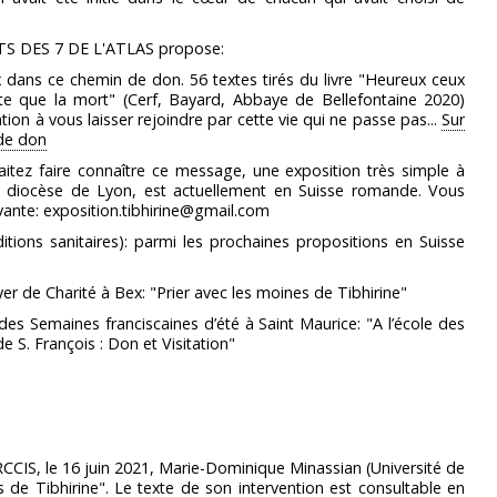
TS DES 7 DE L'ATLAS propose:
x dans ce chemin de don. 56 textes tirés du livre "Heureux ceux
te que la mort" (Cerf, Bayard, Abbaye de Bellefontaine 2020)
ation à vous laisser rejoindre par cette vie qui ne passe pas...
Sur
 de don
aitez faire connaître ce message, une exposition très simple à
 le diocèse de Lyon, est actuellement en Suisse romande. Vous
ivante: exposition.tibhirine@gmail.com
tions sanitaires): parmi les prochaines propositions en Suisse
oyer de Charité à Bex: "Prier avec les moines de Tibhirine"
des Semaines franciscaines d’été à Saint Maurice: "A l’école des
 S. François : Don et Visitation"
RCCIS, le 16 juin 2021, Marie-Dominique Minassian (Université de
s de Tibhirine". Le texte de son intervention est consultable
en