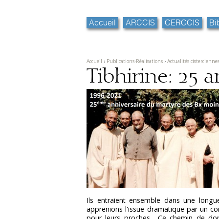
Aller
Outils
au
personnels
contenu.
Accueil
ARCCIS
CERCCIS
Bi
|
Aller
à
la
navigation
Accueil
›
Publications-Réalisations
›
Actualités cistercienne
Tibhirine: 25 a
Ils entraient ensemble dans une longu
apprenions l'issue dramatique par un c
pour leurs proches... Ce chemin de don