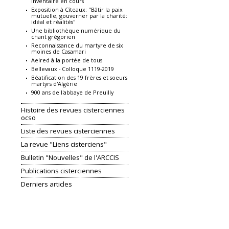
inventaire en cours
Exposition à Cîteaux: "Bâtir la paix
mutuelle, gouverner par la charité:
idéal et réalités"
Une bibliothèque numérique du
chant grégorien
Reconnaissance du martyre de six
moines de Casamari
Aelred à la portée de tous
Bellevaux - Colloque 1119-2019
Béatification des 19 frères et soeurs
martyrs d'Algérie
900 ans de l'abbaye de Preuilly
Histoire des revues cisterciennes
ocso
Liste des revues cisterciennes
La revue "Liens cisterciens"
Bulletin "Nouvelles" de l'ARCCIS
Publications cisterciennes
Derniers articles