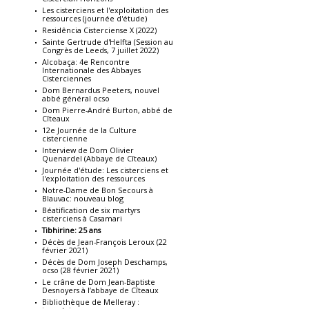
Les cisterciens et l'exploitation des
ressources (journée d'étude)
Residência Cisterciense X (2022)
Sainte Gertrude d'Helfta (Session au
Congrès de Leeds, 7 juillet 2022)
Alcobaça: 4e Rencontre
Internationale des Abbayes
Cisterciennes
Dom Bernardus Peeters, nouvel
abbé général ocso
Dom Pierre-André Burton, abbé de
Cîteaux
12e Journée de la Culture
cistercienne
Interview de Dom Olivier
Quenardel (Abbaye de Cîteaux)
Journée d'étude: Les cisterciens et
l'exploitation des ressources
Notre-Dame de Bon Secours à
Blauvac: nouveau blog
Béatification de six martyrs
cisterciens à Casamari
Tibhirine: 25 ans
Décès de Jean-François Leroux (22
février 2021)
Décès de Dom Joseph Deschamps,
ocso (28 février 2021)
Le crâne de Dom Jean-Baptiste
Desnoyers à l’abbaye de Cîteaux
Bibliothèque de Melleray :