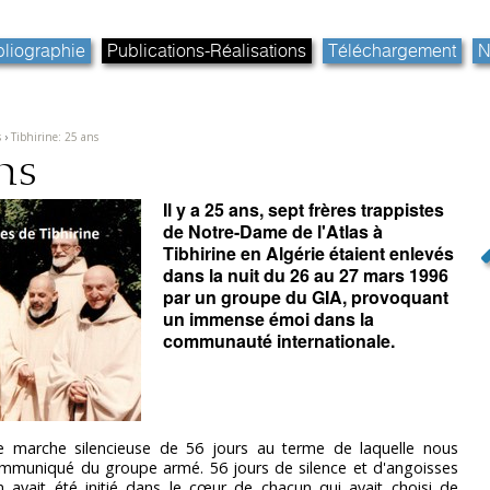
bliographie
Publications-Réalisations
Téléchargement
N
s
›
Tibhirine: 25 ans
ns
Il y a 25 ans, sept frères trappistes
de Notre-Dame de l'Atlas à
Tibhirine en Algérie étaient enlevés
dans la nuit du 26 au 27 mars 1996
par un groupe du GIA, provoquant
un immense émoi dans la
communauté internationale.
e marche silencieuse de 56 jours au terme de laquelle nous
ommuniqué du groupe armé. 56 jours de silence et d'angoisses
 avait été initié dans le cœur de chacun qui avait choisi de