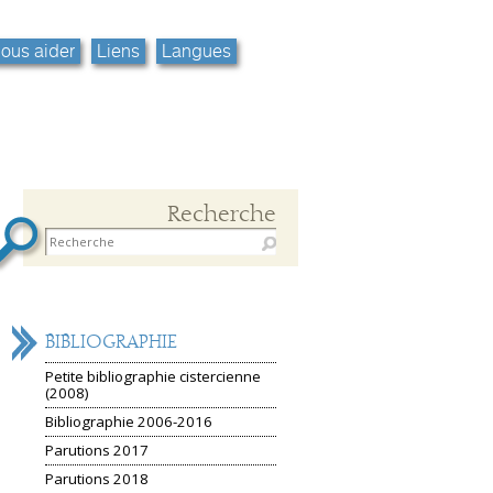
ous aider
Liens
Langues
Recherche
NAVIGATION
BIBLIOGRAPHIE
Petite bibliographie cistercienne
(2008)
Bibliographie 2006-2016
Parutions 2017
Parutions 2018