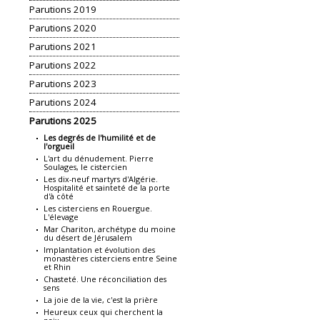
Parutions 2019
Parutions 2020
Parutions 2021
Parutions 2022
Parutions 2023
Parutions 2024
Parutions 2025
Les degrés de l'humilité et de
l'orgueil
L'art du dénudement. Pierre
Soulages, le cistercien
Les dix-neuf martyrs d'Algérie.
Hospitalité et sainteté de la porte
d'à côté
Les cisterciens en Rouergue.
L'élevage
Mar Chariton, archétype du moine
du désert de Jérusalem
Implantation et évolution des
monastères cisterciens entre Seine
et Rhin
Chasteté. Une réconciliation des
sens
La joie de la vie, c'est la prière
Heureux ceux qui cherchent la