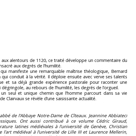
 aux alentours de 1120, ce traité développe un commentaire du
nsacré aux degrés de l’humilité.
, qui manifeste une remarquable maîtrise théologique, Bernard
i conduit à la vérité. Il déploie ensuite avec verve ses talents
ique et sa déjà grande expérience pastorale pour raconter une
 dégringole, au rebours de l’humilité, les degrés de l’orgueil.
t un seul et unique chemin que l’homme parcourt dans sa vie
 de Clairvaux se révèle d’une saisissante actualité.
st abbé de l’Abbaye Notre-Dame de Cîteaux. Jeannine Abbiateci
assiques. Ont aussi contribué à ce volume Cédric Giraud,
rature latines médiévales à l’université de Genève, Christian
l’art médiéval à l’université de Lille III et Laurence Mellerin,