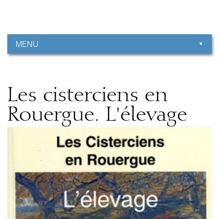
Aller
Outils
au
personnels
contenu.
|
Aller
à
MENU
la
navigation
Les cisterciens en
Rouergue. L'élevage