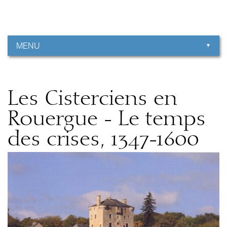
Aller
Outils
au
personnels
contenu.
|
Aller
à
MENU
la
navigation
Les Cisterciens en
Rouergue - Le temps
des crises, 1347-1600