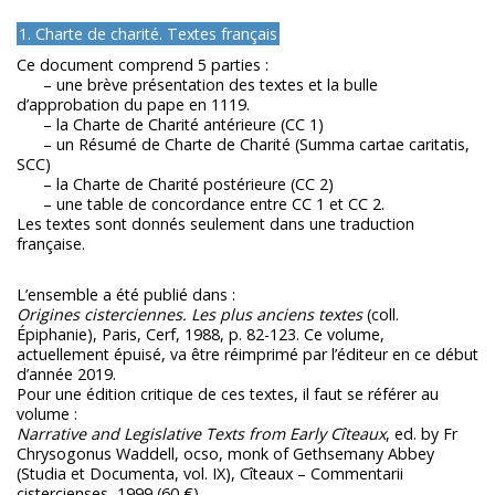
1. Charte de charité. Textes français
Ce document comprend 5 parties :
– une brève présentation des textes et la bulle
d’approbation du pape en 1119.
– la Charte de Charité antérieure (CC 1)
– un Résumé de Charte de Charité (Summa cartae caritatis,
SCC)
– la Charte de Charité postérieure (CC 2)
– une table de concordance entre CC 1 et CC 2.
Les textes sont donnés seulement dans une traduction
française.
L’ensemble a été publié dans :
Origines cisterciennes. Les plus anciens textes
(coll.
Épiphanie), Paris, Cerf, 1988, p. 82-123. Ce volume,
actuellement épuisé, va être réimprimé par l’éditeur en ce début
d’année 2019.
Pour une édition critique de ces textes, il faut se référer au
volume :
Narrative and Legislative Texts from Early Cîteaux
, ed. by Fr
Chrysogonus Waddell, ocso, monk of Gethsemany Abbey
(Studia et Documenta, vol. IX), Cîteaux – Commentarii
cistercienses, 1999 (60 €).