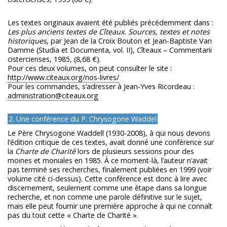
Les textes originaux avaient été publiés précédemment dans :
Les plus anciens textes de Cîteaux. Sources, textes et notes
historiques
, par Jean de la Croix Bouton et Jean-Baptiste Van
Damme (Studia et Documenta, vol. II), Cîteaux – Commentarii
cistercienses, 1985, (8,68 €).
Pour ces deux volumes, on peut consulter le site :
http://www.citeaux.org/nos-livres/
Pour les commandes, s’adresser à Jean-Yves Ricordeau :
administration@citeaux.org
2. Une conférence du P. Chrysogone Waddel
Le Père Chrysogone Waddell (1930-2008), à qui nous devons
l’édition critique de ces textes, avait donné une conférence sur
la
Charte de Charité
lors de plusieurs sessions pour des
moines et moniales en 1985. À ce moment-là, l’auteur n’avait
pas terminé ses recherches, finalement publiées en 1999 (voir
volume cité ci-dessus). Cette conférence est donc à lire avec
discernement, seulement comme une étape dans sa longue
recherche, et non comme une parole définitive sur le sujet,
mais elle peut fournir une première approche à qui ne connaît
pas du tout cette « Charte de Charité ».