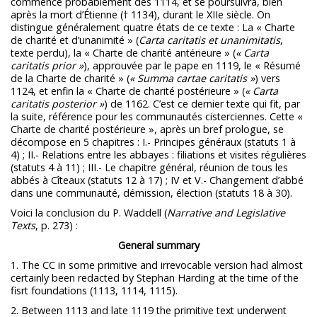
commence probablement dès 1114, et se poursuivra, bien
après la mort d’Étienne († 1134), durant le XIIe siècle. On
distingue généralement quatre états de ce texte : La « Charte
de charité et d’unanimité » (
Carta caritatis et unanimitatis
,
texte perdu), la « Charte de charité antérieure » (
« Carta
caritatis prior »
), approuvée par le pape en 1119, le « Résumé
de la Charte de charité » (
« Summa cartae caritatis »
) vers
1124, et enfin la « Charte de charité postérieure » (
« Carta
caritatis posterior »
) de 1162. C’est ce dernier texte qui fit, par
la suite, référence pour les communautés cisterciennes. Cette «
Charte de charité postérieure », après un bref prologue, se
décompose en 5 chapitres : I.- Principes généraux (statuts 1 à
4) ; II.- Relations entre les abbayes : filiations et visites régulières
(statuts 4 à 11) ; III.- Le chapitre général, réunion de tous les
abbés à Cîteaux (statuts 12 à 17) ; IV et V.- Changement d’abbé
dans une communauté, démission, élection (statuts 18 à 30).
Voici la conclusion du P. Waddell (
Narrative and Legislative
Texts
, p. 273) :
General summary
1. The CC in some primitive and irrevocable version had almost
certainly been redacted by Stephan Harding at the time of the
fisrt foundations (1113, 1114, 1115).
2. Between 1113 and late 1119 the primitive text underwent