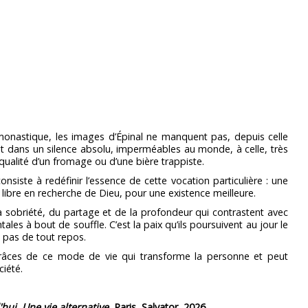
e monastique, les images d’Épinal ne manquent pas, depuis celle
ent dans un silence absolu, imperméables au monde, à celle, très
 qualité d’un fromage ou d’une bière trappiste.
siste à redéfinir l’essence de cette vocation particulière : une
t libre en recherche de Dieu, pour une existence meilleure.
la sobriété, du partage et de la profondeur qui contrastent avec
les à bout de souffle. C’est la paix qu’ils poursuivent au jour le
t pas de tout repos.
grâces de ce mode de vie qui transforme la personne et peut
ciété.
hui. Une vie alternative
, Paris, Salvator, 2026