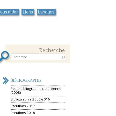
ous aider
Liens
Langues
Recherche
NAVIGATION
BIBLIOGRAPHIE
Petite bibliographie cistercienne
(2008)
Bibliographie 2006-2016
Parutions 2017
Parutions 2018