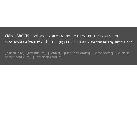
CMN - ARCCIS -
Abbaye Notre-Dame de Cîteaux - F-21700 Saint-
Nicolas-lès-Cîteaux - Tél : +33 (0)3 80 61 10 80 - secretariat@arccis.org
Plan du site
Accessibilité
Contact
Mentions légales
Se connecter
Politique
de confidentialité
Gestion des cookies