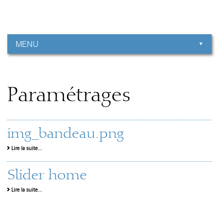
Aller
Outils
au
personnels
contenu.
|
Aller
à
MENU
la
navigation
Paramétrages
img_bandeau.png
Lire la suite…
Slider home
Lire la suite…