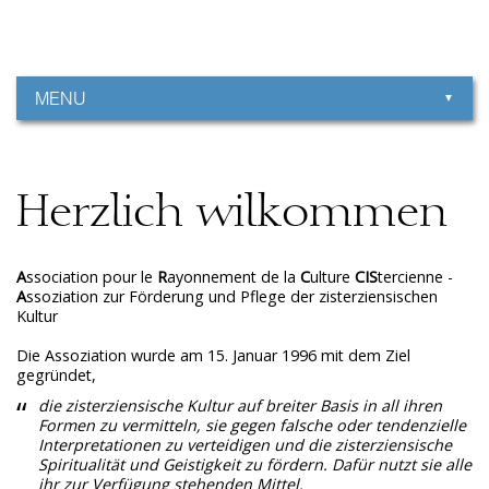
Aller
Outils
au
personnels
contenu.
|
Aller
à
MENU
la
navigation
Herzlich wilkommen
A
ssociation pour le
R
ayonnement de la
C
ulture
CIS
tercienne -
A
ssoziation zur Förderung und Pflege der zisterziensischen
Kultur
Die Assoziation wurde am 15. Januar 1996 mit dem Ziel
gegründet,
die zisterziensische Kultur auf breiter Basis in all ihren
Formen zu vermitteln, sie gegen falsche oder tendenzielle
Interpretationen zu verteidigen und die zisterziensische
Spiritualität und Geistigkeit zu fördern. Dafür nutzt sie alle
ihr zur Verfügung stehenden Mittel.