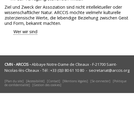
Ziel und Zweck der Assoziation sind nicht intellektueller oder
wissenschaftlicher Natur. ARCCIS möchte vielmehr kulturelle
zisterziensische Werte, die lebendige Beziehung zwischen Geist
und Form, bekannt machten.
Wer wir sind
CMN - ARCCIS -
Abbaye Notre-Dame de Cîteaux - F-21700 Saint-
Nicolas-lès-Cîteaux - Tél : +33 (0)3 80 61 10 80 - secretariat@arccis.org
Plan du site
Accessibilité
Contact
Mentions légales
Se connecter
Politique
de confidentialité
Gestion des cookies