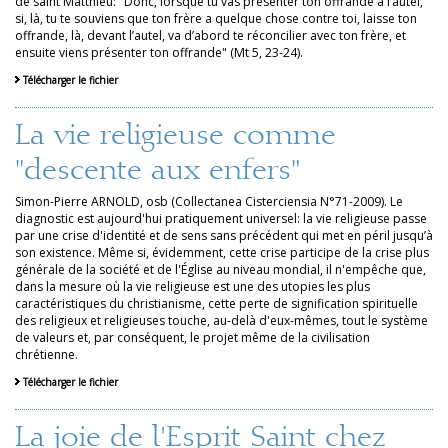
de saint Matthieu: "Donc, lorsque tu vas présenter ton offrande à l’autel,
si, là, tu te souviens que ton frère a quelque chose contre toi, laisse ton
offrande, là, devant l’autel, va d’abord te réconcilier avec ton frère, et
ensuite viens présenter ton offrande" (Mt 5, 23-24).
Télécharger le fichier
La vie religieuse comme
"descente aux enfers"
Simon-Pierre ARNOLD, osb (Collectanea Cisterciensia N°71-2009). Le
diagnostic est aujourd'hui pratiquement universel: la vie religieuse passe
par une crise d'identité et de sens sans précédent qui met en péril jusqu’à
son existence. Même si, évidemment, cette crise participe de la crise plus
générale de la société et de l'Église au niveau mondial, il n'empêche que,
dans la mesure où la vie religieuse est une des utopies les plus
caractéristiques du christianisme, cette perte de signification spirituelle
des religieux et religieuses touche, au-delà d'eux-mêmes, tout le système
de valeurs et, par conséquent, le projet même de la civilisation
chrétienne.
Télécharger le fichier
La joie de l'Esprit Saint chez