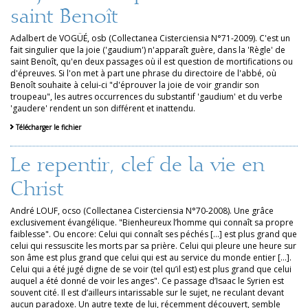
saint Benoît
Adalbert de VOGÜÉ, osb (Collectanea Cisterciensia N°71-2009). C'est un
fait singulier que la joie ('gaudium') n'apparaît guère, dans la 'Règle' de
saint Benoît, qu'en deux passages où il est question de mortifications ou
d'épreuves. Si l'on met à part une phrase du directoire de l'abbé, où
Benoît souhaite à celui-ci "d'éprouver la joie de voir grandir son
troupeau", les autres occurrences du substantif 'gaudium' et du verbe
'gaudere' rendent un son différent et inattendu.
Télécharger le fichier
Le repentir, clef de la vie en
Christ
André LOUF, ocso (Collectanea Cisterciensia N°70-2008). Une grâce
exclusivement évangélique. "Bienheureux l’homme qui connaît sa propre
faiblesse". Ou encore: Celui qui connaît ses péchés […] est plus grand que
celui qui ressuscite les morts par sa prière. Celui qui pleure une heure sur
son âme est plus grand que celui qui est au service du monde entier […].
Celui qui a été jugé digne de se voir (tel qu’il est) est plus grand que celui
auquel a été donné de voir les anges". Ce passage d’Isaac le Syrien est
souvent cité. Il est d’ailleurs intarissable sur le sujet, ne reculant devant
aucun paradoxe. Un autre texte de lui, récemment découvert, semble