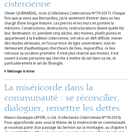
cistercienne
Olivier QUENARDEL, ocso (Collectanea Cisterciensia N°79-2017). Chaque
fois que je viens aux Bernardins, j’ai le sentiment d’entrer dans un lieu
chargé d’une longue histoire. Les pierres et les murs en portent la
mémoire. Constructions, destructions, restructurations disent quelle fut
leur destination. Ici, pendant cinq siècles, des moines, plutôt jeunes et
appartenant à la tradition cistercienne, ont vécu un défi difficile: mener
des études sérieuses, en l’occurrence de type universitaire, tout en
demeurant d’authentiques chercheurs de Dieu. Aujourd’hui, ce lieu
retrouve sa vocation première. Il n’est plus réservé aux moines. Il est
ouvert à toute personne qui cherche à mettre du sel dans sa vie, et
particulièrement le sel de l’Évangile.
Télécharger le fichier
La miséricorde dans la
communauté : se réconcilier,
dialoguer, remettre les dettes
Mauro-Giuseppe LEPORI, o.cist. (Collectanea Cisterciensia N°78-2016).
Pour approfondir avec vous le thème de la miséricorde en communauté,
je voudrais partir d’un passage du Sermon sur la montagne, au chapitre 5