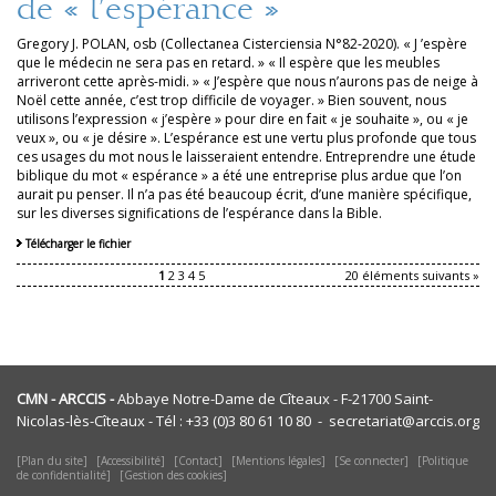
de « l’espérance »
Gregory J. POLAN, osb (Collectanea Cisterciensia N°82-2020). « J ’espère
que le médecin ne sera pas en retard. » « Il espère que les meubles
arriveront cette après-midi. » « J’espère que nous n’aurons pas de neige à
Noël cette année, c’est trop difficile de voyager. » Bien souvent, nous
utilisons l’expression « j’espère » pour dire en fait « je souhaite », ou « je
veux », ou « je désire ». L’espérance est une vertu plus profonde que tous
ces usages du mot nous le laisseraient entendre. Entreprendre une étude
biblique du mot « espérance » a été une entreprise plus ardue que l’on
aurait pu penser. Il n’a pas été beaucoup écrit, d’une manière spécifique,
sur les diverses significations de l’espérance dans la Bible.
Télécharger le fichier
1
2
3
4
5
20 éléments suivants »
CMN - ARCCIS -
Abbaye Notre-Dame de Cîteaux - F-21700 Saint-
Nicolas-lès-Cîteaux - Tél : +33 (0)3 80 61 10 80 - secretariat@arccis.org
Plan du site
Accessibilité
Contact
Mentions légales
Se connecter
Politique
de confidentialité
Gestion des cookies