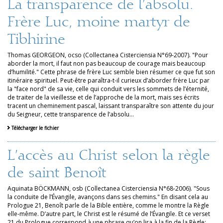
La transparence de l’absolu.
Frère Luc, moine martyr de
Tibhirine
Thomas GEORGEON, ocso (Collectanea Cisterciensia N°69-2007). "Pour
aborder la mort, il faut non pas beaucoup de courage mais beaucoup
d’humilité." Cette phrase de frère Luc semble bien résumer ce que fut son
itinéraire spirituel. Peut-être paraîtra-t-il curieux d’aborder frère Luc par
la "face nord" de sa vie, celle qui conduit vers les sommets de l’éternité,
de traiter de la vieillesse et de l’approche de la mort, mais ses écrits
tracent un cheminement pascal, laissant transparaître son attente du jour
du Seigneur, cette transparence de l’absolu...
Télécharger le fichier
L’accès au Christ selon la règle
de saint Benoît
Aquinata BÖCKMANN, osb (Collectanea Cisterciensia N°68-2006). "Sous
la conduite de l’Évangile, avançons dans ses chemins." En disant cela au
Prologue 21, Benoît parle de la Bible entière, comme le montre la Règle
elle-même. D’autre part, le Christ est le résumé de l’Évangile. Et ce verset
21 du Prologue correspond à une phrase qu’on lira à la fin de la Règle: