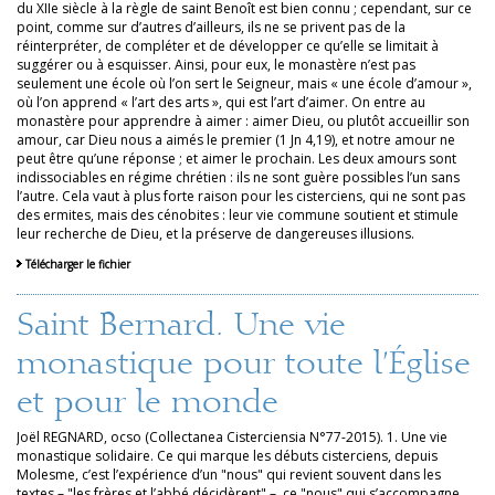
du XIIe siècle à la règle de saint Benoît est bien connu ; cependant, sur ce
point, comme sur d’autres d’ailleurs, ils ne se privent pas de la
réinterpréter, de compléter et de développer ce qu’elle se limitait à
suggérer ou à esquisser. Ainsi, pour eux, le monastère n’est pas
seulement une école où l’on sert le Seigneur, mais « une école d’amour »,
où l’on apprend « l’art des arts », qui est l’art d’aimer. On entre au
monastère pour apprendre à aimer : aimer Dieu, ou plutôt accueillir son
amour, car Dieu nous a aimés le premier (1 Jn 4,19), et notre amour ne
peut être qu’une réponse ; et aimer le prochain. Les deux amours sont
indissociables en régime chrétien : ils ne sont guère possibles l’un sans
l’autre. Cela vaut à plus forte raison pour les cisterciens, qui ne sont pas
des ermites, mais des cénobites : leur vie commune soutient et stimule
leur recherche de Dieu, et la préserve de dangereuses illusions.
Télécharger le fichier
Saint Bernard. Une vie
monastique pour toute l’Église
et pour le monde
Joël REGNARD, ocso (Collectanea Cisterciensia N°77-2015). 1. Une vie
monastique solidaire. Ce qui marque les débuts cisterciens, depuis
Molesme, c’est l’expérience d’un "nous" qui revient souvent dans les
textes – "les frères et l’abbé décidèrent" –, ce "nous" qui s’accompagne