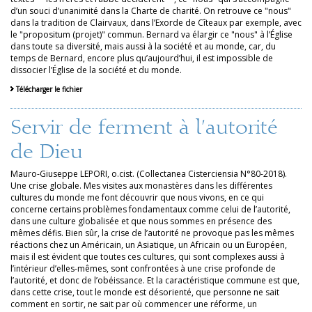
d’un souci d’unanimité dans la Charte de charité. On retrouve ce "nous"
dans la tradition de Clairvaux, dans l’Exorde de Cîteaux par exemple, avec
le "propositum (projet)" commun. Bernard va élargir ce "nous" à l’Église
dans toute sa diversité, mais aussi à la société et au monde, car, du
temps de Bernard, encore plus qu’aujourd’hui, il est impossible de
dissocier l’Église de la société et du monde.
Télécharger le fichier
Servir de ferment à l’autorité
de Dieu
Mauro-Giuseppe LEPORI, o.cist. (Collectanea Cisterciensia N°80-2018).
Une crise globale. Mes visites aux monastères dans les différentes
cultures du monde me font découvrir que nous vivons, en ce qui
concerne certains problèmes fondamentaux comme celui de l’autorité,
dans une culture globalisée et que nous sommes en présence des
mêmes défis. Bien sûr, la crise de l’autorité ne provoque pas les mêmes
réactions chez un Américain, un Asiatique, un Africain ou un Européen,
mais il est évident que toutes ces cultures, qui sont complexes aussi à
l’intérieur d’elles-mêmes, sont confrontées à une crise profonde de
l’autorité, et donc de l’obéissance. Et la caractéristique commune est que,
dans cette crise, tout le monde est désorienté, que personne ne sait
comment en sortir, ne sait par où commencer une réforme, un