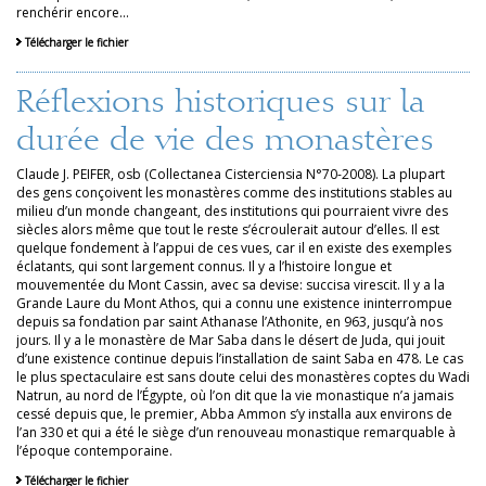
renchérir encore...
Télécharger le fichier
Réflexions historiques sur la
durée de vie des monastères
Claude J. PEIFER, osb (Collectanea Cisterciensia N°70-2008). La plupart
des gens conçoivent les monastères comme des institutions stables au
milieu d’un monde changeant, des institutions qui pourraient vivre des
siècles alors même que tout le reste s’écroulerait autour d’elles. Il est
quelque fondement à l’appui de ces vues, car il en existe des exemples
éclatants, qui sont largement connus. Il y a l’histoire longue et
mouvementée du Mont Cassin, avec sa devise: succisa virescit. Il y a la
Grande Laure du Mont Athos, qui a connu une existence ininterrompue
depuis sa fondation par saint Athanase l’Athonite, en 963, jusqu’à nos
jours. Il y a le monastère de Mar Saba dans le désert de Juda, qui jouit
d’une existence continue depuis l’installation de saint Saba en 478. Le cas
le plus spectaculaire est sans doute celui des monastères coptes du Wadi
Natrun, au nord de l’Égypte, où l’on dit que la vie monastique n’a jamais
cessé depuis que, le premier, Abba Ammon s’y installa aux environs de
l’an 330 et qui a été le siège d’un renouveau monastique remarquable à
l’époque contemporaine.
Télécharger le fichier