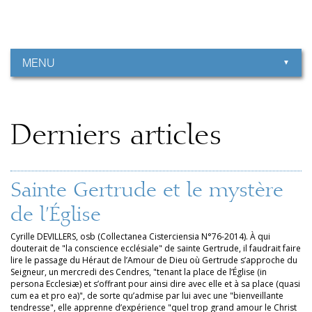
Aller
Outils
au
personnels
contenu.
|
Aller
à
MENU
la
navigation
Derniers articles
Sainte Gertrude et le mystère
de l’Église
Cyrille DEVILLERS, osb (Collectanea Cisterciensia N°76-2014). À qui
douterait de "la conscience ecclésiale" de sainte Gertrude, il faudrait faire
lire le passage du Héraut de l’Amour de Dieu où Gertrude s’approche du
Seigneur, un mercredi des Cendres, "tenant la place de l’Église (in
persona Ecclesiæ) et s’offrant pour ainsi dire avec elle et à sa place (quasi
cum ea et pro ea)", de sorte qu’admise par lui avec une "bienveillante
tendresse", elle apprenne d’expérience "quel trop grand amour le Christ